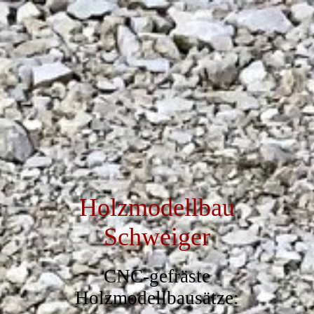
Holzmodellbau
Schweiger
CNC-gefräste
Holzmodellbausätze: